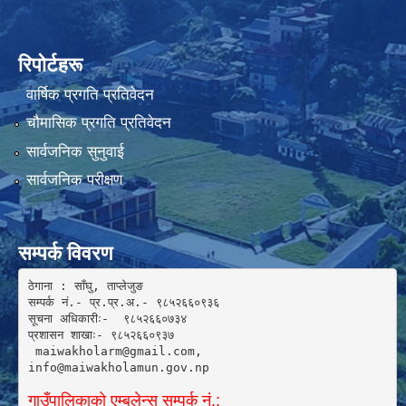
रिपोर्टहरू
वार्षिक प्रगति प्रतिवेदन
चौमासिक प्रगति प्रतिवेदन
सार्वजनिक सुनुवाई
सार्वजनिक परीक्षण
सम्पर्क विवरण
ठेगाना : साँघु, ताप्लेजुङ

सम्पर्क नं.- प्र.प्र.अ.- ९८५२६६०९३६ 

सूचना अधिकारीः-  ९८५२६६०७३४

प्रशासन शाखाः- ९८५२६६०९३७

 maiwakholarm@gmail.com, 

info@maiwakholamun.gov.np 
गाउँपालिकाको एम्बुलेन्स सम्पर्क नं.: