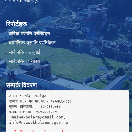
नागरिक वडापत्र
रिपोर्टहरू
वार्षिक प्रगति प्रतिवेदन
चौमासिक प्रगति प्रतिवेदन
सार्वजनिक सुनुवाई
सार्वजनिक परीक्षण
सम्पर्क विवरण
ठेगाना : साँघु, ताप्लेजुङ

सम्पर्क नं.- प्र.प्र.अ.- ९८५२६६०९३६ 

सूचना अधिकारीः-  ९८५२६६०७३४

प्रशासन शाखाः- ९८५२६६०९३७

 maiwakholarm@gmail.com, 

info@maiwakholamun.gov.np 