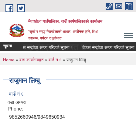
Skip to main content
मैवाखोला गाउँपालिका, गाउँ कार्यपालिकाको कार्यालय
“सुखी र समृद्ध मैवाखोलाको आधारः अर्गानिक कृषि, शिक्षा,
स्वास्थ्य, पर्यटन र पूर्वाधार”
ुलाई हार्दिक स्वागत छ !!!
सूचना
ठेक्का सम्झौता अन्त्य गरिएको सूचना !
ठेक्का सम्झौता अन्त्य गरिएको सूचना !
You are here
Home
»
वडा कार्यालयहरु
»
वार्ड नं ६
» राजुमान लिम्बु
राजुमान लिम्बु
वार्ड नं ६
वडा अध्यक्ष
Phone:
9852660946/9849650934