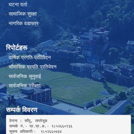
घटना दर्ता
सामाजिक सुरक्षा
नागरिक वडापत्र
रिपोर्टहरू
वार्षिक प्रगति प्रतिवेदन
चौमासिक प्रगति प्रतिवेदन
सार्वजनिक सुनुवाई
सार्वजनिक परीक्षण
सम्पर्क विवरण
ठेगाना : साँघु, ताप्लेजुङ

सम्पर्क नं.- प्र.प्र.अ.- ९८५२६६०९३६ 

सूचना अधिकारीः-  ९८५२६६०७३४
