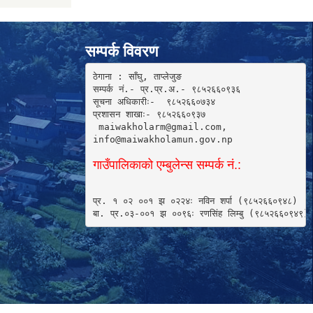
सम्पर्क विवरण
ठेगाना : साँघु, ताप्लेजुङ

सम्पर्क नं.- प्र.प्र.अ.- ९८५२६६०९३६ 

सूचना अधिकारीः-  ९८५२६६०७३४

प्रशासन शाखाः- ९८५२६६०९३७

 maiwakholarm@gmail.com, 

info@maiwakholamun.gov.np 
गाउँपालिकाको एम्बुलेन्स सम्पर्क नं.:
प्र. १ ०२ ००१ झ ०२२४ः नविन शर्पा (९८५२६६०९४८) 

बा. प्र.०३-००१ झ ००९६ः रणसिंह लिम्बु (९८५२६६०९४९)