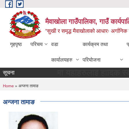
Skip to main content
मैवाखोला गाउँपालिका, गाउँ कार्यप
“सुखी र समृद्ध मैवाखोलाको आधारः अर्गानिक कृषि
गृहपृष्ठ
परिचय
वडा
कार्यक्रम तथा
प
कार्यालयहरु
परियोजना
गाउँपालिकामा यहाँहरुलाई हार्दिक स्वागत छ 
सूचना
You are here
Home
» अन्जना तामाङ
अन्जना तामाङ