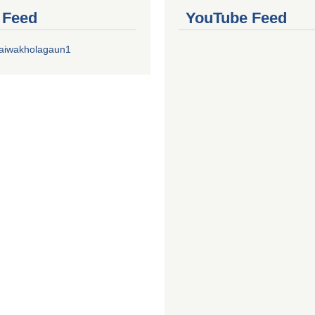
r Feed
YouTube Feed
aiwakholagaun1