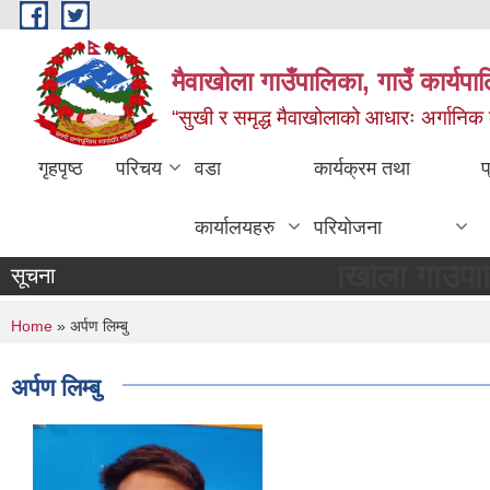
Skip to main content
मैवाखोला गाउँपालिका, गाउँ कार्यप
“सुखी र समृद्ध मैवाखोलाको आधारः अर्गानिक कृषि
गृहपृष्ठ
परिचय
वडा
कार्यक्रम तथा
प
कार्यालयहरु
परियोजना
मैवाखोला गाउँपालिकामा 
सूचना
You are here
Home
» अर्पण लिम्बु
अर्पण लिम्बु