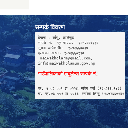
सम्पर्क विवरण
ठेगाना : साँघु, ताप्लेजुङ

सम्पर्क नं.- प्र.प्र.अ.- ९८५२६६०९३६ 

सूचना अधिकारीः-  ९८५२६६०७३४

प्रशासन शाखाः- ९८५२६६०९३७

 maiwakholarm@gmail.com, 

info@maiwakholamun.gov.np 
गाउँपालिकाको एम्बुलेन्स सम्पर्क नं.:
प्र. १ ०२ ००१ झ ०२२४ः नविन शर्पा (९८५२६६०९४८) 

बा. प्र.०३-००१ झ ००९६ः रणसिंह लिम्बु (९८५२६६०९४९)