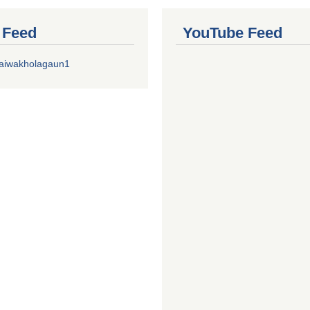
r Feed
YouTube Feed
aiwakholagaun1