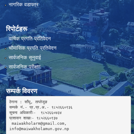
नागरिक वडापत्र
रिपोर्टहरू
वार्षिक प्रगति प्रतिवेदन
चौमासिक प्रगति प्रतिवेदन
सार्वजनिक सुनुवाई
सार्वजनिक परीक्षण
सम्पर्क विवरण
ठेगाना : साँघु, ताप्लेजुङ

सम्पर्क नं.- प्र.प्र.अ.- ९८५२६६०९३६ 

सूचना अधिकारीः-  ९८५२६६०७३४

प्रशासन शाखाः- ९८५२६६०९३७

 maiwakholarm@gmail.com, 

info@maiwakholamun.gov.np 