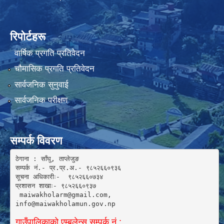
रिपोर्टहरू
वार्षिक प्रगति प्रतिवेदन
चौमासिक प्रगति प्रतिवेदन
सार्वजनिक सुनुवाई
सार्वजनिक परीक्षण
सम्पर्क विवरण
ठेगाना : साँघु, ताप्लेजुङ

सम्पर्क नं.- प्र.प्र.अ.- ९८५२६६०९३६ 

सूचना अधिकारीः-  ९८५२६६०७३४

प्रशासन शाखाः- ९८५२६६०९३७

 maiwakholarm@gmail.com, 

info@maiwakholamun.gov.np 
गाउँपालिकाको एम्बुलेन्स सम्पर्क नं.: