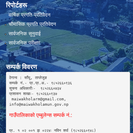
रिपोर्टहरू
वार्षिक प्रगति प्रतिवेदन
चौमासिक प्रगति प्रतिवेदन
सार्वजनिक सुनुवाई
सार्वजनिक परीक्षण
सम्पर्क विवरण
ठेगाना : साँघु, ताप्लेजुङ

सम्पर्क नं.- प्र.प्र.अ.- ९८५२६६०९३६ 

सूचना अधिकारीः-  ९८५२६६०७३४

प्रशासन शाखाः- ९८५२६६०९३७

 maiwakholarm@gmail.com, 

info@maiwakholamun.gov.np 
गाउँपालिकाको एम्बुलेन्स सम्पर्क नं.:
प्र. १ ०२ ००१ झ ०२२४ः नविन शर्पा (९८५२६६०९४८) 
