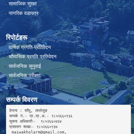
सामाजिक सुरक्षा
नागरिक वडापत्र
रिपोर्टहरू
वार्षिक प्रगति प्रतिवेदन
चौमासिक प्रगति प्रतिवेदन
सार्वजनिक सुनुवाई
सार्वजनिक परीक्षण
सम्पर्क विवरण
ठेगाना : साँघु, ताप्लेजुङ

सम्पर्क नं.- प्र.प्र.अ.- ९८५२६६०९३६ 

सूचना अधिकारीः-  ९८५२६६०७३४

प्रशासन शाखाः- ९८५२६६०९३७

 maiwakholarm@gmail.com, 
