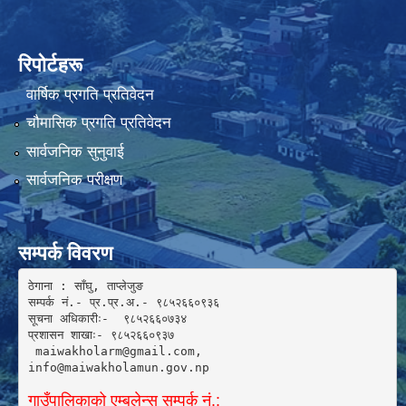
रिपोर्टहरू
वार्षिक प्रगति प्रतिवेदन
चौमासिक प्रगति प्रतिवेदन
सार्वजनिक सुनुवाई
सार्वजनिक परीक्षण
सम्पर्क विवरण
ठेगाना : साँघु, ताप्लेजुङ

सम्पर्क नं.- प्र.प्र.अ.- ९८५२६६०९३६ 

सूचना अधिकारीः-  ९८५२६६०७३४

प्रशासन शाखाः- ९८५२६६०९३७

 maiwakholarm@gmail.com, 

info@maiwakholamun.gov.np 
गाउँपालिकाको एम्बुलेन्स सम्पर्क नं.: