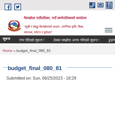
Skip to main content
मैवाखोला गाउँपालिका, गाउँ कार्यपालिकाको कार्यालय
“सुखी र समृद्ध मैवाखोलाको आधारः अर्गानिक कृषि, शिक्षा,
स्वास्थ्य, पर्यटन र पूर्वाधार”
ागत छ !!!
सूचना
ा सम्झौता अन्त्य गरिएको सूचना !
ठेक्का सम्झौता अन्त्य गरिएको सूचना !
ढुङ्गा,गि
You are here
Home
» budget_final_080_81
budget_final_080_81
Submitted on:
Sun, 06/25/2023 - 18:29