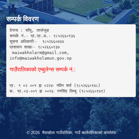
सम्पर्क विवरण
ठेगाना : साँघु, ताप्लेजुङ

सम्पर्क नं.- प्र.प्र.अ.- ९८५२६६०९३६ 

सूचना अधिकारीः-  ९८५२६६०७३४

प्रशासन शाखाः- ९८५२६६०९३७

 maiwakholarm@gmail.com, 

info@maiwakholamun.gov.np 
गाउँपालिकाको एम्बुलेन्स सम्पर्क नं.:
प्र. १ ०२ ००१ झ ०२२४ः नविन शर्पा (९८५२६६०९४८) 

बा. प्र.०३-००१ झ ००९६ः रणसिंह लिम्बु (९८५२६६०९४९)
© 2026 मैवाखोला गाउँपालिका, गाउँ कार्यपालिकाको कार्यालय