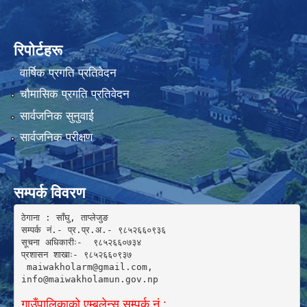
रिपोर्टहरू
वार्षिक प्रगति प्रतिवेदन
चौमासिक प्रगति प्रतिवेदन
सार्वजनिक सुनुवाई
सार्वजनिक परीक्षण
सम्पर्क विवरण
ठेगाना : साँघु, ताप्लेजुङ

सम्पर्क नं.- प्र.प्र.अ.- ९८५२६६०९३६ 

सूचना अधिकारीः-  ९८५२६६०७३४

प्रशासन शाखाः- ९८५२६६०९३७

 maiwakholarm@gmail.com, 

info@maiwakholamun.gov.np 
गाउँपालिकाको एम्बुलेन्स सम्पर्क नं.: