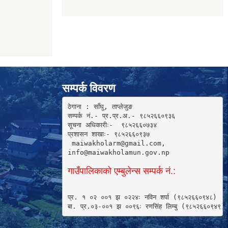
सम्पर्क विवरण
ठेगाना : साँघु, ताप्लेजुङ

सम्पर्क नं.- प्र.प्र.अ.- ९८५२६६०९३६ 

सूचना अधिकारीः-  ९८५२६६०७३४

प्रशासन शाखाः- ९८५२६६०९३७

 maiwakholarm@gmail.com, 

info@maiwakholamun.gov.np 
गाउँपालिकाको एम्बुलेन्स सम्पर्क नं.:
प्र. १ ०२ ००१ झ ०२२४ः नविन शर्पा (९८५२६६०९४८) 

बा. प्र.०३-००१ झ ००९६ः रणसिंह लिम्बु (९८५२६६०९४९)