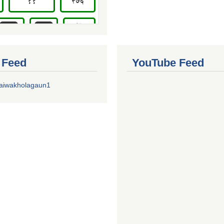
r Feed
YouTube Feed
aiwakholagaun1