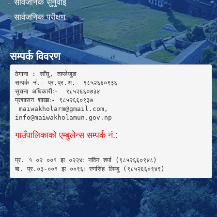
सार्वजनिक सुनुवाई
सार्वजनिक परीक्षण
सम्पर्क विवरण
ठेगाना : साँघु, ताप्लेजुङ

सम्पर्क नं.- प्र.प्र.अ.- ९८५२६६०९३६ 

सूचना अधिकारीः-  ९८५२६६०७३४

प्रशासन शाखाः- ९८५२६६०९३७

 maiwakholarm@gmail.com, 

info@maiwakholamun.gov.np 
गाउँपालिकाको एम्बुलेन्स सम्पर्क नं.:
प्र. १ ०२ ००१ झ ०२२४ः नविन शर्पा (९८५२६६०९४८) 

बा. प्र.०३-००१ झ ००९६ः रणसिंह लिम्बु (९८५२६६०९४९)