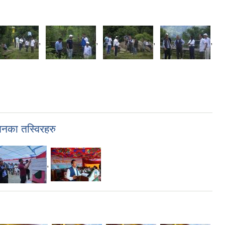
,
,
,
,
लनका तस्विरहरु
,