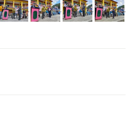
,
,
,
,