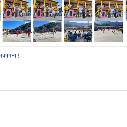
,
,
,
,
,
,
,
,
,
ुभकामना !