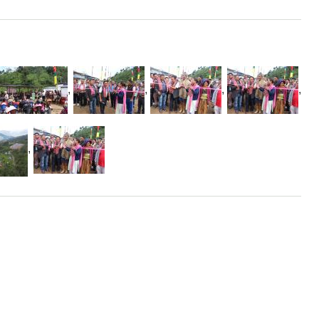
,
,
,
,
,