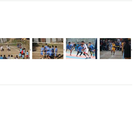
,
,
,
,