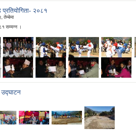
्ड प्रतियोगिता- २०८१
तेम्बेमा
८१ सम्मन्न ।
,
,
,
,
,
,
,
,
,
न उद्घाटन
,
,
,